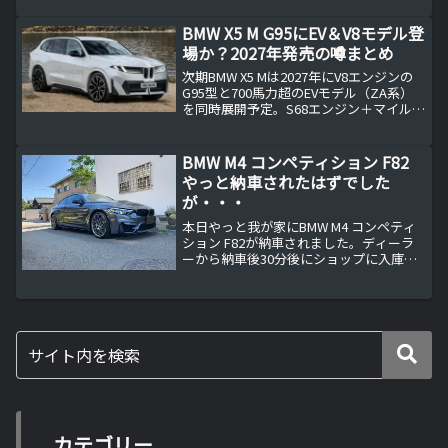
BMW X5 M G95にEV＆V8モデル登
場か？2027年発売の噂まとめ
次期BMW X5 Mは2027年にV8エンジンの
G95型と700馬力超のEVモデル（ZA系）
を同時展開予定。S68エンジン＋マイルド
ハイブリッドやCLARプラットフォーム採
用など、BMW Mの未来を左右する革新
SUVの全貌を詳しく解説します。
BMW M4 コンペティション F82
やっと納車されたはずでした
が・・・
本日やっと我が家にBMW M4 コンペティ
ション F82が納車されました。ディーラ
ーから納車後30分後にショップに入庫し
てから約2週間は長ったですが・・・。
BMW M4 コンペティション F82が我が家
に納車約2週間前にディーラーから受け
取...
カテゴリー