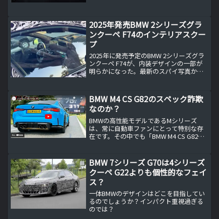
2025年発売BMW 2シリーズグラ
ンクーペ F74のインテリアスクー
プ
2025年に発売予定のBMW 2シリーズグラ
ンクーペ F74が、内装デザインの一部が
明らかになった。最新のスパイ写真から
得られた情報をもとに、待望の新型車の
内装について詳しく見ていきます。
BMW M4 CS G82のスペック詐欺
なのか？
BMWの高性能モデルであるMシリーズ
は、常に自動車ファンにとって特別な存
在です。その中でも「BMW M4 CS G82」
は、最新技術と圧倒的なパワーで多くの
注目を集めています。メーカー発表のス
ペックは、543馬力のエンジンや0-60mph
BMW 7シリーズ G70は4シリーズ
を...
クーペ G22よりも個性的なフェイ
ス？
一体BMWのデザインはどこを目指してい
るのでしょうか？インパクト重視過ぎる
のでは？