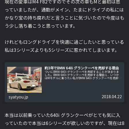
現在の愛車はM4 F82ですのでその次の車もMと最初は思
っていましたが、通勤がメイン、たまにドライブの私には
かなり宝の持ち腐れだと言うことに気づいたので今度はも
う少し落ち着こうと思っています。
けれどもロングドライブを快適に過ごしたいと思っている
私は3シリーズよりも5シリーズに惹かれてしまいます。
約3年でBMW 640i グランクーペを売却する理由
ついにBMW 640i グランクーペを売却することが決まりま
した。BMW 640i グランクーペを売却する理由１．いつか
はMモデルに乗りたい私がBMW 640i グランクーペを売却す
る理由はいくつかありますが、そのひとつがもちろんBMW
M...
2018.04.22
syatyou.jp
本当は以前乗っていた640i グランクーペがとても気に入
っていたので本当は6シリーズが欲しいのですが、現在は8