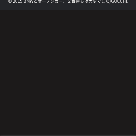
© 2015 BMWとオープンカー、２台持ちは大変でした/GOCCHI.