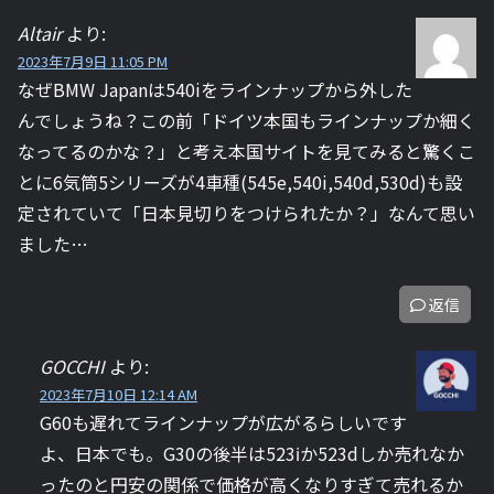
Altair
より:
2023年7月9日 11:05 PM
なぜBMW Japanは540iをラインナップから外した
んでしょうね？この前「ドイツ本国もラインナップか細く
なってるのかな？」と考え本国サイトを見てみると驚くこ
とに6気筒5シリーズが4車種(545e,540i,540d,530d)も設
定されていて「日本見切りをつけられたか？」なんて思い
ました…
返信
GOCCHI
より:
2023年7月10日 12:14 AM
G60も遅れてラインナップが広がるらしいです
よ、日本でも。G30の後半は523ℹ︎か523dしか売れなか
ったのと円安の関係で価格が高くなりすぎて売れるか