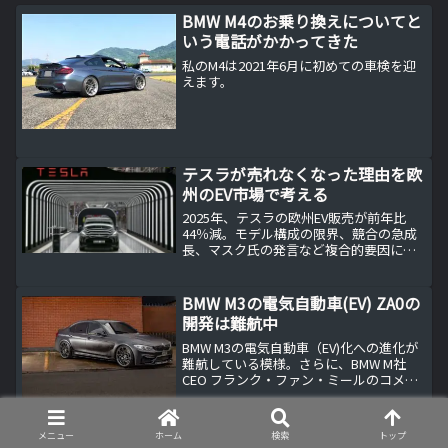
BMW M4のお乗り換えについてと
いう電話がかかってきた
私のM4は2021年6月に初めての車検を迎
えます。
テスラが売れなくなった理由を欧
州のEV市場で考える
2025年、テスラの欧州EV販売が前年比
44％減。モデル構成の限界、競合の急成
長、マスク氏の発言など複合的要因によ
り「テスラが売れない理由」が鮮明に。
販売不振の背景と今後の展望を徹底解
説。
BMW M3の電気自動車(EV) ZA0の
開発は難航中
BMW M3の電気自動車（EV)化への進化が
難航している模様。さらに、BMW M社
CEO フランク・ファン・ミールのコメン
トや、次世代M5に関する興味深い情報や
BMW M社によるEVへの取り組みについて
もお伝えします。電気自動車（EV)へ...
メニュー
ホーム
検索
トップ
BMW 8シリーズ グランクーペ