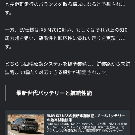
と長距離走行のバランスを取る構成になると予想されま
す。
一方、EV仕様はiX5 M70に近い、もしくはそれ以上の610
馬力超を狙い、静粛性と即応性に優れた走りを実現しま
す。
どちらも四輪駆動システムを標準装備し、舗装路から未舗
装路まで幅広く対応できる設計が想定されます。
最新世代バッテリーと航続性能
BMW iX3 NA5の航続距離検証：Gen6バッテリー
の熱帯試験結果
BMW iX3 NA5は、Neue Klasseシリーズの第一弾として登場
し、Gen6バッテリーにより航続距離600km超を実現。南
アフリカでの熱帯試験では、高温環境下でのバッテリー効
率やEVモーターの耐久性が検証され、優れた性能が確認さ