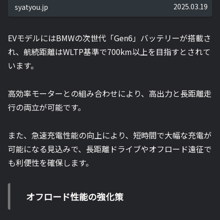
れた。今後、BMW i3セダンやiX4などのEVモデルも展開予
2025.03.19
syatyou.jp
定。最新EV戦略と技術革新を詳しく解説する。
EVモデルにはBMWの次世代「Gen6」バッテリーが搭載さ
れ、航続距離はWLTP基準で700km以上を目指すとされて
います。
高効率モーターとの組み合わせにより、高出力と長距離走
行の両立が可能です。
また、急速充電性能の向上により、短時間で大幅な充電が
可能になる見込みで、長距離ドライブやオフロード遠征で
も利便性を確保します。
オフロード性能の強化策