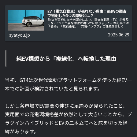
EV（電気自動車）が売れない理由：BMWの調査
で判明した3つの障壁とは？
BMWが実施した全米調査により、電気自動車（EV）が普及
しない3つの主要な障壁が明らかになりました。本記事では
「価格」「航続距離」「充電インフラ」の課題を詳しく解
説し、それに対してBMWがどのように対応・革新している
かを紹介します。
2025.06.29
syatyou.jp
純EV構想から「複線化」へ転換した理由
当初、G74は次世代電動プラットフォームを使った純EV一
本での計画が検討されていたと見られます。
しかし各市場でEV需要の伸びに足踏みが見られたこと、
実用面での充電環境格差が依然として大きいことから、プ
ラグインハイブリッドとEVの二本立てへと舵を切った経
緯があります。