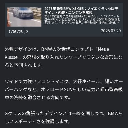
2027年 新型BMW X5 G65：ノイエクラッセ版デ
ザイン・内装・エンジンを解説
2027年に登場予定の新型BMW X5 G65は、ノイエクラッセ
風のデザインと次世代インテリア、さらにEVやPHEVを含む
多彩なパワートレインを採用。発売時期や技術的な進化ポ
イントを詳細に解説します。
2025.07.29
syatyou.jp
外観デザインは、BMWの次世代コンセプト「Neue
Klasse」の思想を取り入れたシャープでモダンな造形にな
ると予測されます。
ワイドで力強いフロントマスク、大径ホイール、短いオー
バーハングなど、オフロードSUVらしい迫力と都市型高級
車の洗練を融合させる方向です。
Gクラスの角張ったデザインとは一線を画しつつ、BMWら
しいスポーティさを強調します。