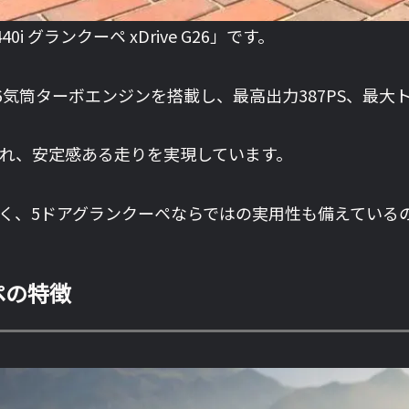
i グランクーペ xDrive G26」です。
直列6気筒ターボエンジンを搭載し、最高出力387PS、最大
合わされ、安定感ある走りを実現しています。
なく、5ドアグランクーペならではの実用性も備えている
ペの特徴