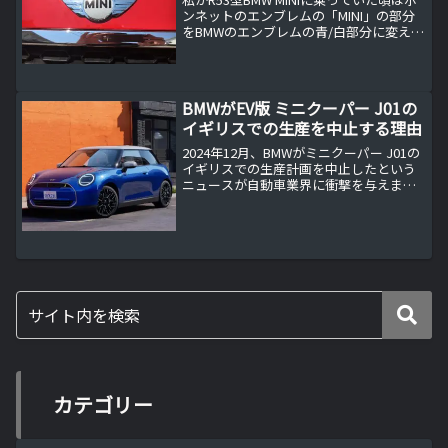
ンネットのエンブレムの「MINI」の部分
をBMWのエンブレムの青/白部分に変える
シール（ステッカー）が流行っていまし
た。このミニはBMW製だ！という主張で
すかね。今さらBMW製のMINIと主張す...
BMWがEV版 ミニクーパー J01の
イギリスでの生産を中止する理由
2024年12月、BMWがミニクーパー J01の
イギリスでの生産計画を中止したという
ニュースが自動車業界に衝撃を与えまし
た。J01は、ミニブランド初の次世代型電
気自動車（EV）として期待されていたモ
デルです。しかし、BMWはイギリスのオ
ック...
カテゴリー