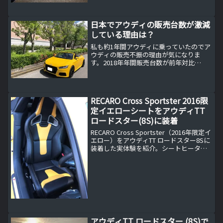
運命ということでしょうか？
日本でアウディの販売台数が激減
している理由は？
私も約1年間アウディに乗っていたのでア
ウディの販売不振の理由が気になりま
す。2018年年間販売台数が前年対比
93.4%先日某自動車ディーラーの営業マ
ンと雑談の中でアウディの販売不信が話
題になりました。私もアウディに一年間
だけですが乗っていた...
RECARO Cross Sportster 2016限
定イエローシートをアウディTT
ロードスター(8S)に装着
RECARO Cross Sportster（2016年限定イ
エロー）をアウディTT ロードスター8Sに
装着した実体験を紹介。シートヒーター
の快適性やフィット感、車検対応レール
の注意点、実際の座り心地まで詳しく解
説。ベガスイエローのボディとの相性や
限定モデルならではの魅力、装着後に分
かったリアルなメリット・悩みを元オー
ナー目線でまとめています。
アウディTT ロードスター (8S)で