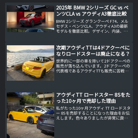
2025年 BMW 2シリーズ GC vs ベ
ンツCLA vs アウディA3徹底比較
BMW 2シリーズ グランクーペ F74、メル
セデス・ベンツCLA、アウディA3の最新
モデルを徹底比較。デザイン、内装、走
行性能、技術、安全装備、価格の6項目か
ら、それぞれの特徴と選び方をわかりや
すく解説。2025年の最新情報をもとに、
次期アウディTTは4ドアクーペに
あなたに最適な1台を見つけるための参考
なりロードスターは廃止になる？
に。
世界的に一部の車を除いて2ドアクーペの
販売が落ち込んでいます。2ドアクーペの
代表格であるアウディTTも販売に苦戦し
て4ドアクーペにモデルチェンジするとい
う噂があります。世界的に販売が不振な2
ドアクーペ私も先日試乗したポルシェ・
ボクスターはオ...
アウディTT ロードスター 8Sをた
った10ヶ月で売却した理由
私がたった10ヶ月アウディ TT ロードスタ
ー 8Sを売却することになった理由をお伝
えします。色々ありましたが非常に良い
車でしたので売却するのは寂しい気持ち
もいっぱいです。中古車相場が高騰して
いなければ下取り額も私の希望する金額
には届かなかったと思いますが、これも