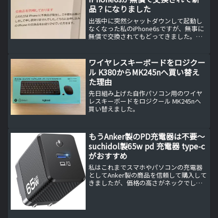
品？になりました
出張中に突然シャットダウンして起動し
なくなった私のiPhone6sですが、無事に
無償で交換されてもどってきました。し
かし、これって本当に新品なんでしょう
か？本当に3営業日ほどで無償交換品が届
きましたアップルのサポートチャットで
ワイヤレスキーボードをロジクー
手続きを完了さ...
ル K380からMK245nへ買い替え
た理由
先日組み上げた自作パソコン用のワイヤ
レスキーボードをロジクール MK245nへ
買い替えました。
もうAnker製のPD充電器は不要～
suchidol製65w pd 充電器 type-c
がおすすめ
私はこれまでスマホやパソコンの充電器
としてAnker製の商品を信頼して購入して
きましたが、価格の高さがネックでし
た。しかし、もうAnkerよりも価格が安く
高性能で信頼性の高い急速PD充電器を見
つけてしまいました。