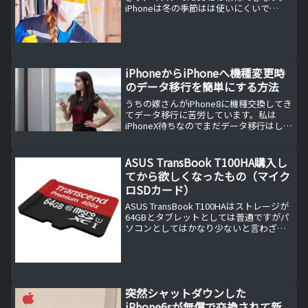
iPhoneは冬の季節はは使いにくいで
す。。。
iPhoneからiPhoneへ機種変更時
のデータ移行を簡単にする方法
うちの嫁さんがiPhone8に機種交換してき
てデータ移行に苦労しています。私は
iPhoneX待ちなのでまだデータ移行はして
いませんが、2年毎にiPhoneに機種変更し
てきた私が実践している簡単なデータ移
行の方法をお伝えします。そもそもバッ
ASUS TransBook T100HA購入し
ク...
てから欲しくなったもの（マイク
ロSDカード）
ASUS TransBook T100HAはストレージが
64GBとタブレットとしては普通ですがパ
ソコンとしてはかなり少ないと言わざる
を得ません。ASUS TransBook T100HAに
はほぼ何もインストールせずに、逆に私
の分かる範囲で不...
突然シャットダウンした
iPhone6sが無償で交換されて新