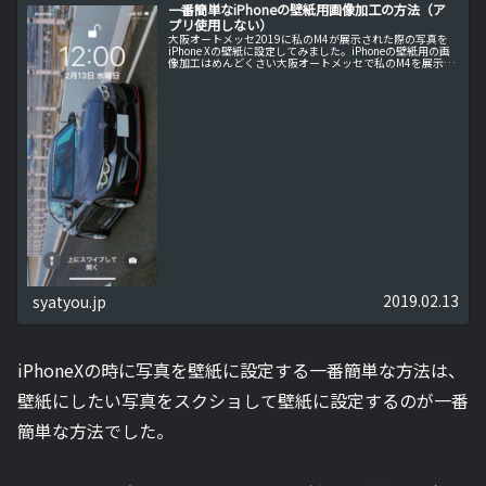
一番簡単なiPhoneの壁紙用画像加工の方法（ア
プリ使用しない）
大阪オートメッセ2019に私のM4が展示された際の写真を
iPhone Xの壁紙に設定してみました。iPhoneの壁紙用の画
像加工はめんどくさい大阪オートメッセで私のM4を展示し
ていただいたショップさんのFacebookに早速私のM4の写
真が...
2019.02.13
syatyou.jp
iPhoneXの時に写真を壁紙に設定する一番簡単な方法は、
壁紙にしたい写真をスクショして壁紙に設定するのが一番
簡単な方法でした。