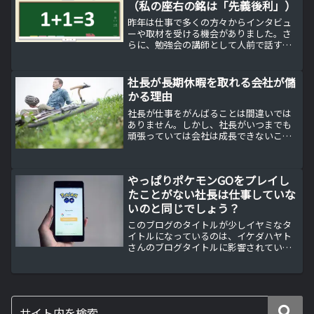
（私の座右の銘は「先義後利」）
昨年は仕事で多くの方々からインタビュ
ーや取材を受ける機会がありました。さ
らに、勉強会の講師として人前で話す機
会も多くありました。その時に困った質
問が「座右の銘」です。あなたも社長な
ら座右の銘を考えておいた方が仕事に役
社長が長期休暇を取れる会社が儲
立ちますよ。座右の銘とは...
かる理由
社長が仕事をがんばることは間違いでは
ありません。しかし、社長がいつまでも
頑張っていては会社は成長できないこと
をあなたはご存知ですか？
やっぱりポケモンGOをプレイし
たことがない社長は仕事していな
いのと同じでしょう？
このブログのタイトルが少しイヤミなタ
イトルになっているのは、イケダハヤト
さんのブログタイトルに影響されている
からです。内容は影響を受けているとは
言い難いですが・・・（汗）ポケモンGO
を知らない経営者私がfacebookなどから
ちょくちょく読...