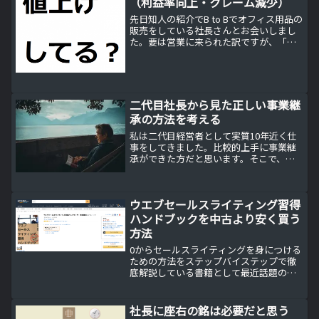
（利益率向上・クレーム減少）
先日知人の紹介でB to Bでオフィス用品の
販売をしている社長さんとお会いしまし
た。要は営業に来られた訳ですが、「笑
えない」ですけど「残念」な話があった
ので、お伝えします。売上は増えている
けど利益が出ないその社長さんは元大手
のオフィス用品販...
二代目社長から見た正しい事業継
承の方法を考える
私は二代目経営者として実質10年近く仕
事をしてきました。比較的上手に事業継
承ができた方だと思います。そこで、二
代目経営者の私が考える正しい事業継承
の方法をお伝えします。そもそも世襲は
悪いのか？こちらの記事はジャパネット
ウエブセールスライティング習得
たかたの高田元社長の講...
ハンドブックを中古より安く買う
方法
0からセールスライティングを身につける
ための方法をステップバイステップで徹
底解説している書籍として最近話題の
「ウェブセールスライティング習得ハン
ドブック」ですが、この本をAmazonで購
入するよりも安く購入する方法がありま
社長に座右の銘は必要だと思う
す。