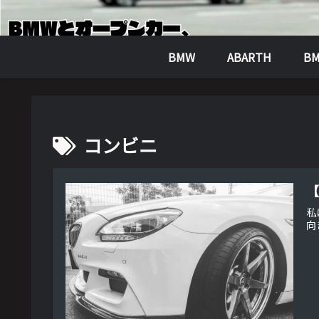
BMW
ABARTH
BM
コンビニ
【
私
向